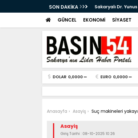
an Ettirdi: Doğal Gaz Sızıntısı Paniğe Neden
SON DAKİKA
Sakaryalı Dr. Yunu
başladı
GÜNCEL
EKONOMİ
SİYASET
DOLAR
0,0000
EURO
0,0000
Anasayfa
Asayiş
Suç makineleri yakayı
Asayiş
Giriş Tarihi : 08-10-2025 10:26