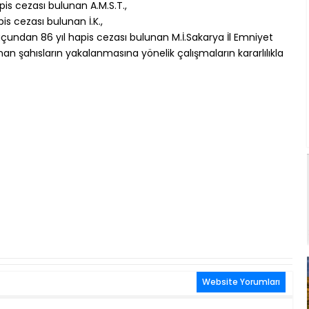
is cezası bulunan A.M.S.T.,
pis cezası bulunan İ.K.,
ndan 86 yıl hapis cezası bulunan M.İ.Sakarya İl Emniyet
n şahısların yakalanmasına yönelik çalışmaların kararlılıkla
Website Yorumları