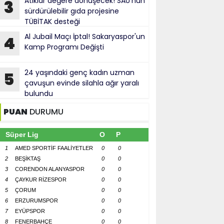
Atıklar değere dönüşecek! SAÜ'nün
3
sürdürülebilir gıda projesine
TÜBİTAK desteği
Al Jubail Maçı İptal! Sakaryaspor'un
4
Kamp Programı Değişti
24 yaşındaki genç kadın uzman
5
çavuşun evinde silahla ağır yaralı
bulundu
PUAN
DURUMU
Süper Lig
O
P
1
AMED SPORTİF FAALİYETLER
0
0
2
BEŞİKTAŞ
0
0
3
CORENDON ALANYASPOR
0
0
4
ÇAYKUR RİZESPOR
0
0
5
ÇORUM
0
0
6
ERZURUMSPOR
0
0
7
EYÜPSPOR
0
0
8
FENERBAHÇE
0
0