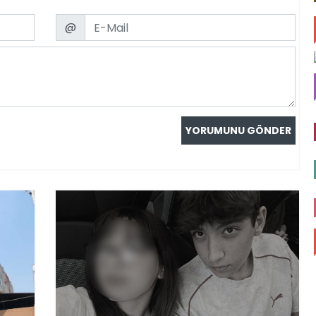
Email
@