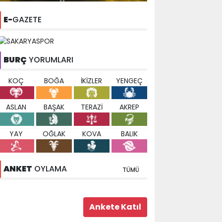
E-
GAZETE
BURÇ
YORUMLARI
KOÇ
BOĞA
İKİZLER
YENGEÇ
ASLAN
BAŞAK
TERAZİ
AKREP
YAY
OĞLAK
KOVA
BALIK
ANKET
OYLAMA
TÜMÜ