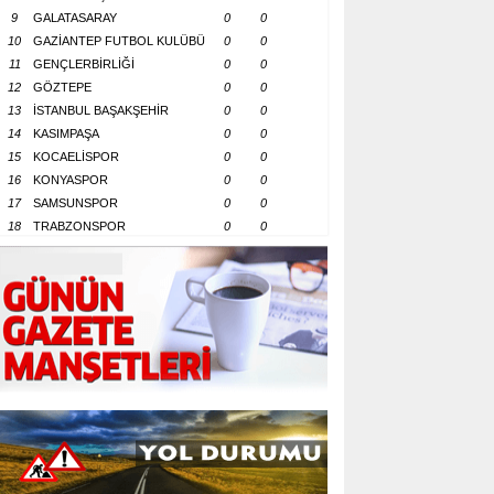
9
GALATASARAY
0
0
10
GAZİANTEP FUTBOL KULÜBÜ
0
0
11
GENÇLERBİRLİĞİ
0
0
12
GÖZTEPE
0
0
13
İSTANBUL BAŞAKŞEHİR
0
0
14
KASIMPAŞA
0
0
15
KOCAELİSPOR
0
0
16
KONYASPOR
0
0
17
SAMSUNSPOR
0
0
18
TRABZONSPOR
0
0