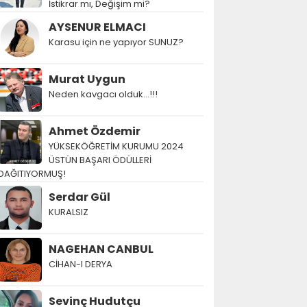
İstikrar mı, Değişim mi?
AYSENUR ELMACI
Karasu için ne yapıyor SUNUZ?
Murat Uygun
Neden kavgacı olduk…!!!
Ahmet Özdemir
YÜKSEKÖĞRETİM KURUMU 2024
ÜSTÜN BAŞARI ÖDÜLLERİ
DAĞITIYORMUŞ!
Serdar Gül
KURALSIZ
NAGEHAN CANBUL
CİHAN-I DERYA
Sevinç Hudutçu