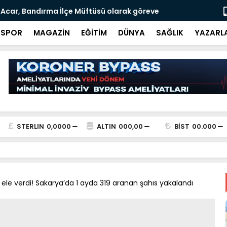
s Acar, Bandırma İlçe Müftüsü olarak göreve
Merkez Bank
SPOR
MAGAZİN
EĞİTİM
DÜNYA
SAĞLIK
YAZARL
STERLIN
0,0000
ALTIN
000,00
BİST
00.000
 ele verdi! Sakarya’da 1 ayda 319 aranan şahıs yakalandı