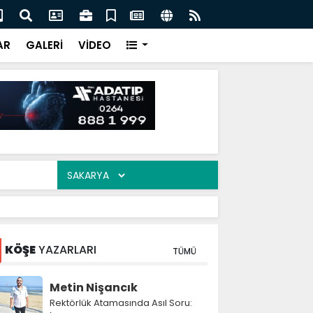
ası'nın toplam rezervleri 164,4 milyar dolara yükseldi
Ser
akş
AR
GALERİ
VİDEO
KÖŞE
YAZARLARI
TÜMÜ
Metin Nişancık
Rektörlük Atamasında Asıl Soru: