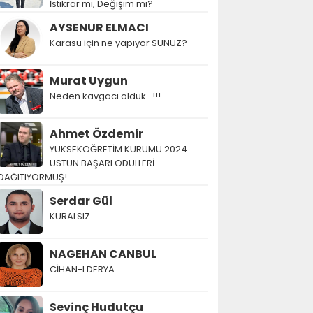
İstikrar mı, Değişim mi?
AYSENUR ELMACI
Karasu için ne yapıyor SUNUZ?
Murat Uygun
Neden kavgacı olduk…!!!
Ahmet Özdemir
YÜKSEKÖĞRETİM KURUMU 2024
ÜSTÜN BAŞARI ÖDÜLLERİ
DAĞITIYORMUŞ!
Serdar Gül
KURALSIZ
NAGEHAN CANBUL
CİHAN-I DERYA
Sevinç Hudutçu