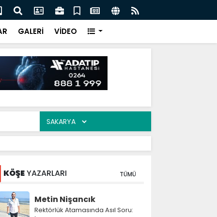
 Nevzat Ercan buluştu
Mah
AR
GALERİ
VİDEO
KÖŞE
YAZARLARI
TÜMÜ
Metin Nişancık
Rektörlük Atamasında Asıl Soru: