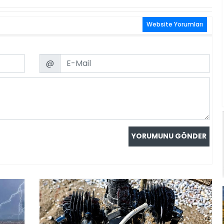
Website Yorumları
Email
@