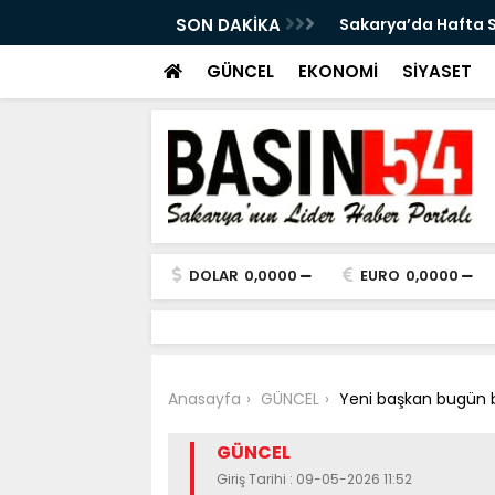
a Tersine Dönecek: Pazar Sağanak Var
SON DAKİKA
Kaynarca sahilinde
GÜNCEL
EKONOMİ
SİYASET
DOLAR
0,0000
EURO
0,0000
Anasayfa
GÜNCEL
Yeni başkan bugün b
GÜNCEL
Giriş Tarihi : 09-05-2026 11:52