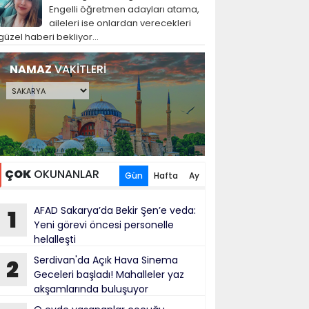
Engelli öğretmen adayları atama,
aileleri ise onlardan verecekleri
güzel haberi bekliyor...
NAMAZ
VAKİTLERİ
ÇOK
OKUNANLAR
Gün
Hafta
Ay
AFAD Sakarya’da Bekir Şen’e veda:
1
Yeni görevi öncesi personelle
helalleşti
Serdivan'da Açık Hava Sinema
2
Geceleri başladı! Mahalleler yaz
akşamlarında buluşuyor