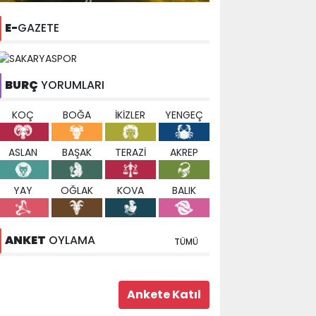
E-
GAZETE
BURÇ
YORUMLARI
KOÇ
BOĞA
İKİZLER
YENGEÇ
ASLAN
BAŞAK
TERAZİ
AKREP
YAY
OĞLAK
KOVA
BALIK
ANKET
OYLAMA
TÜMÜ