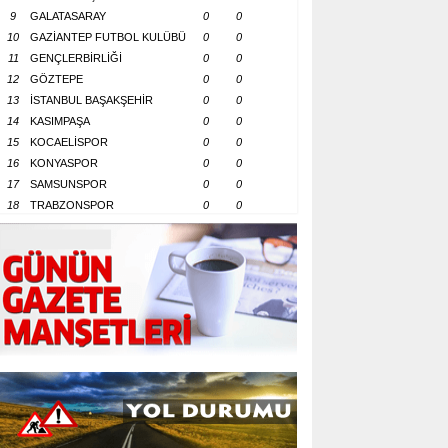
9
GALATASARAY
0
0
10
GAZİANTEP FUTBOL KULÜBÜ
0
0
11
GENÇLERBİRLİĞİ
0
0
12
GÖZTEPE
0
0
13
İSTANBUL BAŞAKŞEHİR
0
0
14
KASIMPAŞA
0
0
15
KOCAELİSPOR
0
0
16
KONYASPOR
0
0
17
SAMSUNSPOR
0
0
18
TRABZONSPOR
0
0