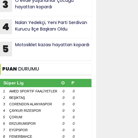
O evde yaşananlar çocuğu
3
hayattan kopardı
Nalan Yedekçi, Yeni Parti Serdivan
4
Kurucu İlçe Başkanı Oldu
Motosiklet kazası hayattan kopardı
5
PUAN
DURUMU
Süper Lig
O
P
1
AMED SPORTİF FAALİYETLER
0
0
2
BEŞİKTAŞ
0
0
3
CORENDON ALANYASPOR
0
0
4
ÇAYKUR RİZESPOR
0
0
5
ÇORUM
0
0
6
ERZURUMSPOR
0
0
7
EYÜPSPOR
0
0
8
FENERBAHÇE
0
0