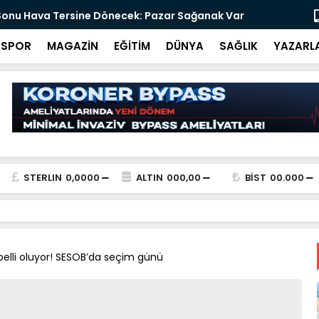
 İHA parçası bulundu!
Ali İnci ile
SPOR
MAGAZİN
EĞİTİM
DÜNYA
SAĞLIK
YAZARL
STERLIN
0,0000
ALTIN
000,00
BİST
00.000
elli oluyor! SESOB’da seçim günü