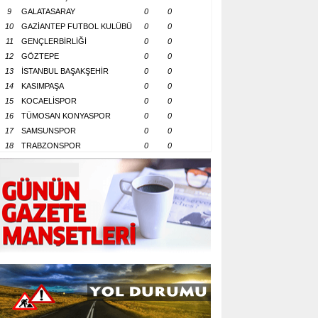
9
GALATASARAY
0
0
10
GAZİANTEP FUTBOL KULÜBÜ
0
0
11
GENÇLERBİRLİĞİ
0
0
12
GÖZTEPE
0
0
13
İSTANBUL BAŞAKŞEHİR
0
0
14
KASIMPAŞA
0
0
15
KOCAELİSPOR
0
0
16
TÜMOSAN KONYASPOR
0
0
17
SAMSUNSPOR
0
0
18
TRABZONSPOR
0
0