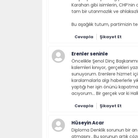
Karahan gibi isimlerin, CHP’nin d
tam bir utanmazlık ve ahlaksızlı
Bu aşağılık tutum, partimizin t
Cevapla
Şikayet Et
Erenler seninle
Öncelikle Şenol Dinç Başkanımıza
kalemleri kınıyor, gerçekleri ya
sunuyorum. Erenlere hizmet içi
karalamalarla algı haberlerle 
yaptığı her işin önünü kapatma
acıyorum... Bir gerçek var ki Hal
Cevapla
Şikayet Et
Hüseyin Acar
Diploma Denklik sorunun bir an
atmasını , Bu sorunun artık çözü