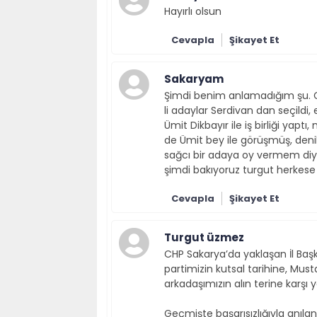
Hayırlı olsun
Cevapla
Şikayet Et
Sakaryam
Şimdi benim anlamadığım şu. 
li adaylar Serdivan dan seçildi,
Ümit Dikbayır ile iş birliği yapt
de Ümit bey ile görüşmüş, deni
sağcı bir adaya oy vermem diye
şimdi bakıyoruz turgut herkese
Cevapla
Şikayet Et
Turgut üzmez
CHP Sakarya’da yaklaşan İl Baş
partimizin kutsal tarihine, Mu
arkadaşımızın alın terine karşı y
Geçmişte başarısızlığıyla anılan