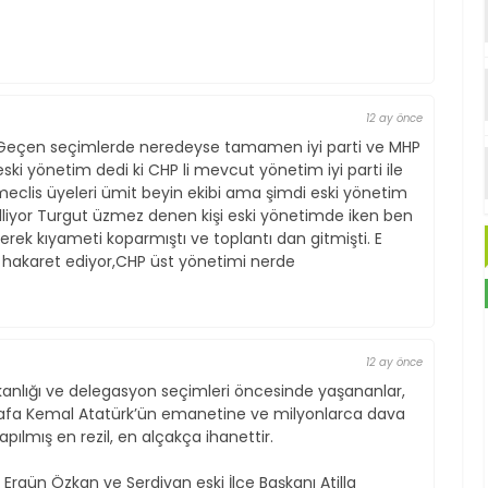
12 ay önce
Geçen seçimlerde neredeyse tamamen iyi parti ve MHP
 eski yönetim dedi ki CHP li mevcut yönetim iyi parti ile
ı, meclis üyeleri ümit beyin ekibi ama şimdi eski yönetim
lliyor Turgut üzmez denen kişi eski yönetimde iken ben
rek kıyameti koparmıştı ve toplantı dan gitmişti. E
 hakaret ediyor,CHP üst yönetimi nerde
12 ay önce
kanlığı ve delegasyon seçimleri öncesinde yaşananlar,
stafa Kemal Atatürk’ün emanetine ve milyonlarca dava
apılmış en rezil, en alçakça ihanettir.
 Ergün Özkan ve Serdivan eski İlçe Başkanı Atilla