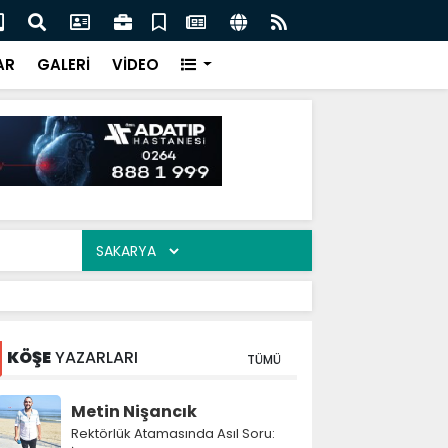
uş ve soyunma kabinleri ücretli oldu
Ceb
çık
AR
GALERİ
VİDEO
KÖŞE
YAZARLARI
TÜMÜ
Metin Nişancık
Rektörlük Atamasında Asıl Soru: