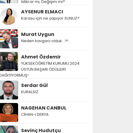
İstikrar mı, Değişim mi?
AYSENUR ELMACI
Karasu için ne yapıyor SUNUZ?
Murat Uygun
Neden kavgacı olduk…!!!
Ahmet Özdemir
YÜKSEKÖĞRETİM KURUMU 2024
ÜSTÜN BAŞARI ÖDÜLLERİ
DAĞITIYORMUŞ!
Serdar Gül
KURALSIZ
NAGEHAN CANBUL
CİHAN-I DERYA
Sevinç Hudutçu