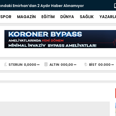
ındaki Emirhan’dan 2 Aydır Haber Alınamıyor
Karasu’da d
SPOR
MAGAZİN
EĞİTİM
DÜNYA
SAĞLIK
YAZARL
STERLIN
0,0000
ALTIN
000,00
BİST
00.000