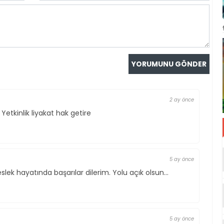
2 ay önce
 Yetkinlik liyakat hak getire
5 ay önce
ek hayatında başarılar dilerim. Yolu açık olsun…
5 ay önce