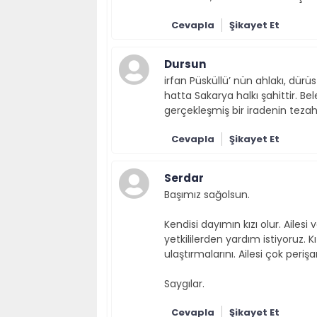
Cevapla
Şikayet Et
Dursun
irfan Püsküllü’ nün ahlakı, dür
hatta Sakarya halkı şahittir. 
gerçekleşmiş bir iradenin teza
Cevapla
Şikayet Et
Serdar
Başımız sağolsun.
Kendisi dayımın kızı olur. Aile
yetkililerden yardım istiyoruz.
ulaştırmalarını. Ailesi çok periş
Saygılar.
Cevapla
Şikayet Et