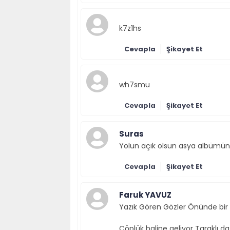
k7z1hs
Cevapla
Şikayet Et
wh7smu
Cevapla
Şikayet Et
Suras
Yolun açık olsun asya albümün
Cevapla
Şikayet Et
Faruk YAVUZ
Yazık Gören Gözler Önünde bir 
Çöplük haline geliyor Taraklı da