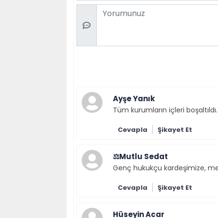
Comment
Ayşe Yanık
Tüm kurumların içleri boşaltıldı.
Cevapla
Şikayet Et
⚖️Mutlu Sedat
Genç hukukçu kardeşimize, mesl
Cevapla
Şikayet Et
Hüseyin Acar