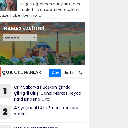
Engelli öğretmen adayları atama,
aileleri ise onlardan verecekleri
güzel haberi bekliyor...
NAMAZ
VAKİTLERİ
ÇOK
OKUNANLAR
Gün
Hafta
Ay
CHP Sakarya İl Başkanlığı’nda
1
Çilingirli Giriş! Genel Merkez Heyeti
Parti Binasına Girdi
47 yaşındaki Aziz Erdem kansere
2
yenildi