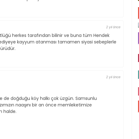
2 yıl önce
üstlüğü herkes tarafından bilinir ve buna tüm Hendek
Belediyeye kayyum atanması tamamen siyasi sebeplerle
hürüdür.
2 yıl önce
si ve de doğduğu köy halkı çok üzgün. Samsunlu
 Kızımızın naaşını bir an önce memleketimize
an halde.