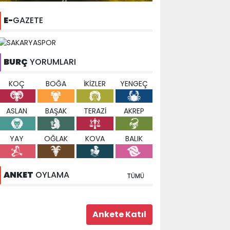
E-
GAZETE
BURÇ
YORUMLARI
KOÇ
BOĞA
İKİZLER
YENGEÇ
ASLAN
BAŞAK
TERAZİ
AKREP
YAY
OĞLAK
KOVA
BALIK
ANKET
OYLAMA
TÜMÜ