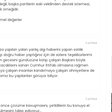
eğil, başka partilerin eski vekilinden destek istemesi,
k örneğidir.
emel değerler
2 yıl önce
 yapılan yalan yanlış algı haberini yapan satılık
zıp doğru haber yaptığınız için de sizlere teşekkürlerimi
n gecesini gündüzüne katıp çalışan Başkanı böyle
yıkacaklarını sanan Cumhur İttifakı olmasına rağmen
ya çalışan insanları kandırmaya çalışan zihniyetlere de
kımız bu yapılanları görüyor biliyor.
2 yıl önce
 önce çözüme kavuşmasını, yetkililerin bu konuya el
lmesini talep ediyoruz...