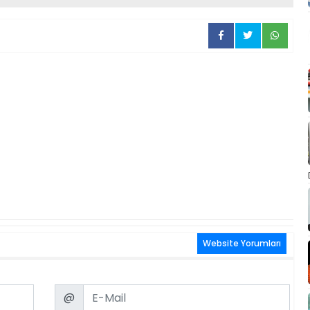
Website Yorumları
Email
@