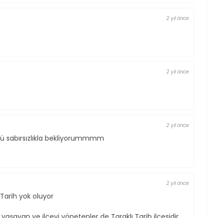
2 yıl önce
2 yıl önce
2 yıl önce
ü sabırsızlıkla bekliyorummmm
2 yıl önce
Tarih yok oluyor
 yaşayan ve ilçeyi yönetenler de Taraklı Tarih ilçesidir