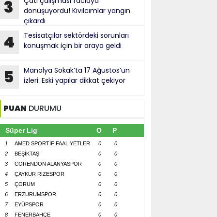
Çatı çalışması faciaya
3
dönüşüyordu! Kıvılcımlar yangın
çıkardı
Tesisatçılar sektördeki sorunları
4
konuşmak için bir araya geldi
Manolya Sokak’ta 17 Ağustos’un
5
izleri: Eski yapılar dikkat çekiyor
PUAN
DURUMU
Süper Lig
O
P
1
AMED SPORTİF FAALİYETLER
0
0
2
BEŞİKTAŞ
0
0
3
CORENDON ALANYASPOR
0
0
4
ÇAYKUR RİZESPOR
0
0
5
ÇORUM
0
0
6
ERZURUMSPOR
0
0
7
EYÜPSPOR
0
0
8
FENERBAHÇE
0
0